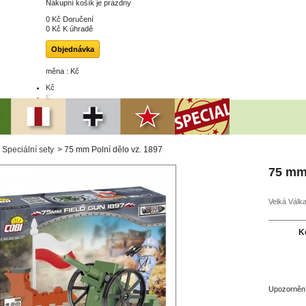
Nákupní košík je prázdny
0 Kč
Doručení
0 Kč
K úhradě
Objednávka
měna : Kč
Kč
€
Speciální sety
>
75 mm Polní dělo vz. 1897
75 mm 
Velká Válka 
K
Upozornění