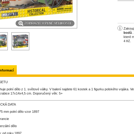
ZOBRAZIT V PLNÉ VELIKOSTI
Zakoup
bodů
.
které 
4 Kč
.
informací
SETU
huje polní dělo
z 1. světové války.
V balení najdete 61 kostek a 1 figurku polského vojáka.
Ve
 krabice 17x14x4,5 cm. Doporučený věk: 5+
ICKÁ DATA
5 mm polní dělo vzor 1897
rancie
verzální dělo
: od roku 1897