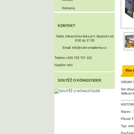
Reklama
KONTAKT
Naše zákaznícka linka je k dispozici od
9:00 do 17:00
Email: info@cobi-smallarmy.cz
Telefon:
+420 725 757 102
Napište nám
Více 
SOUTĚŽ O KÖNIGSTIGER
OBSAH 
Set obsa
Velikost
HISTOR
Název: 7
Původ: F
Typ: uni
Používán