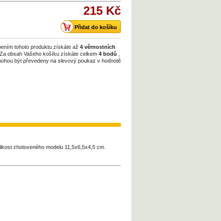
215 Kč
ením tohoto produktu získáte až
4
věrnostních
 Za obsah Vašeho košíku získáte celkem
4
bodů
,
mohou být převedeny na slevový poukaz v hodnotě
likost zhotoveného modelu 11,5x6,5x4,5 cm.