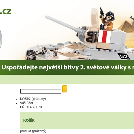
KOŠÍK:
(prázdný)
Váš účet
PŘIHLASTE SE
KOŠÍK
produkt
(prázdný)